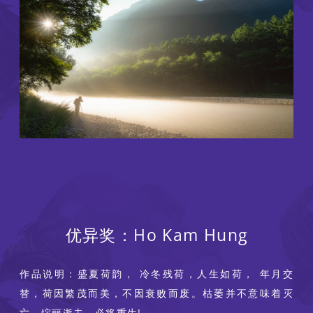
优异奖：Ho Kam Hung
作品说明：盛夏荷韵， 冷冬残荷，人生如荷， 年月交
替，荷因繁茂而美，不因衰败而废。枯萎并不意味着灭
亡。绽丽逝去，必将重生!