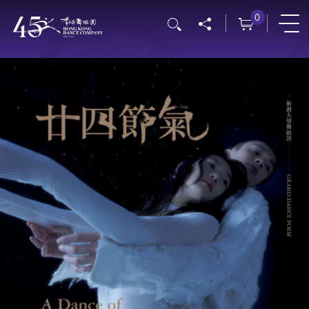
跳
0
搜寻
转
到
主
要
内
容