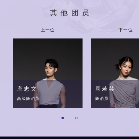
其他团员
上一位
下一位
唐志文
周若芸
高级舞蹈员
舞蹈员