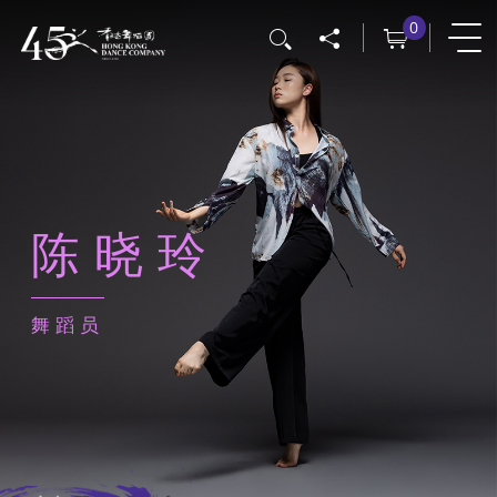
跳
0
搜寻
转
到
主
要
内
容
陈晓玲
舞蹈员