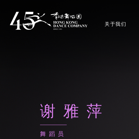
跳
转
主導覽en
关于我们
到
主
要
内
香港舞蹈团
容
奖项
谢雅萍
艺术团队
舞蹈员