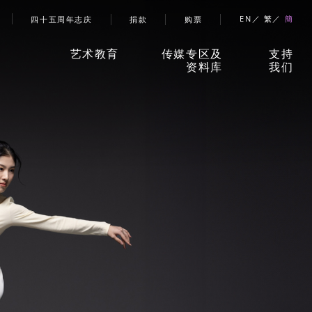
帐号选单
EN
繁
簡
四十五周年志庆
捐款
购票
艺术教育
传媒专区及
支持
资料库
我们
香港舞蹈团艺术空间」
新闻稿
捐款
儿童及少年课程
珍贵回忆
赞助
成人课程
刊物
合作
伙伴