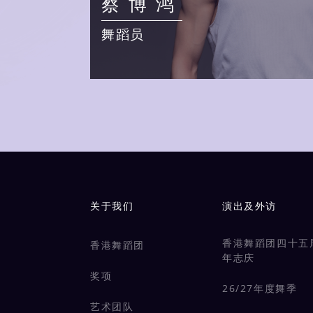
蔡博鸿
舞蹈员
Main navigation
关于我们
演出及外访
香港舞蹈团四十五
香港舞蹈团
年志庆
奖项
26/27年度舞季
艺术团队