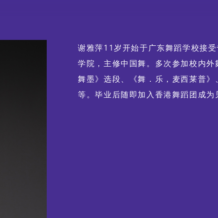
特别企划视觉片
谢雅萍11岁开始于广东舞蹈学校接受
学院，主修中国舞。多次参加校内外
舞动《风云》：港漫 ╳ 舞
舞墨》选段、《舞．乐，麦西莱普》
蹈 ╳ 光影体验
等。毕业后随即加入香港舞蹈团成为见