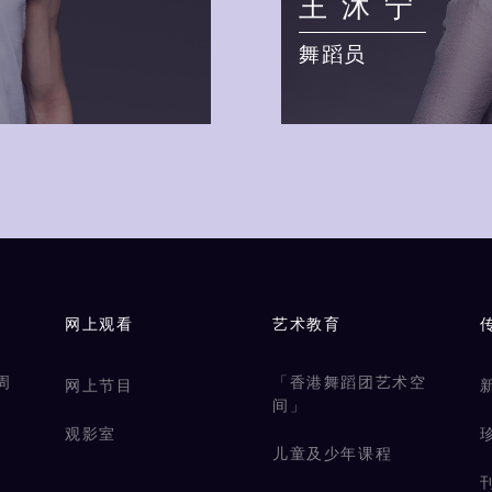
王沐宁
舞蹈员
网上观看
艺术教育
周
「香港舞蹈团艺术空
网上节目
间」
观影室
儿童及少年课程