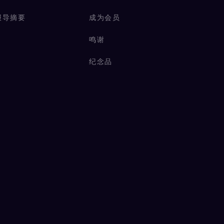
报导摘要
成为会员
鸣谢
纪念品