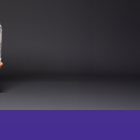
学校及社区
报导摘要
成为
会员
会舞蹈×武术中华文化学
校体艺推广计划
鸣谢
虚拟教室
纪念
品
教学团队