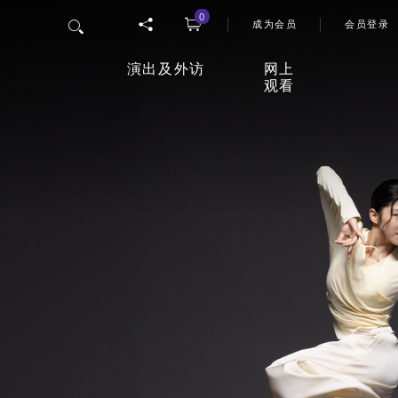
0
使用者
搜寻
成为会员
会员登录
演出及外访
网上
观看
香港舞蹈团四十五周年志庆
「
网上
节目
26/27年度舞季
观影
室
最新上演