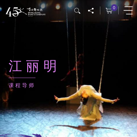
跳
0
搜寻
转
到
主
要
内
容
江丽明
课程导师