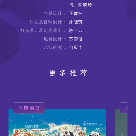
倩、陈晓玲
布景设计：
王健伟
作曲及音响设计：
朱晓芳
灯光设计及灯光演出：
陈一云
服装设计：
苏善谊
艺行研究：
何应丰
更多推荐
立即购票
立
图
图
像
像