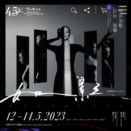
跳
0
搜寻
转
到
主
要
内
容