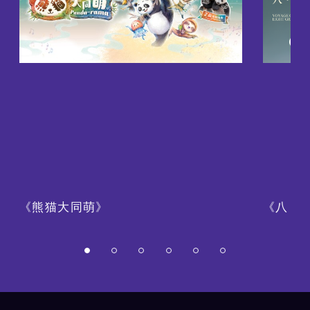
《熊猫大同萌》
《八・