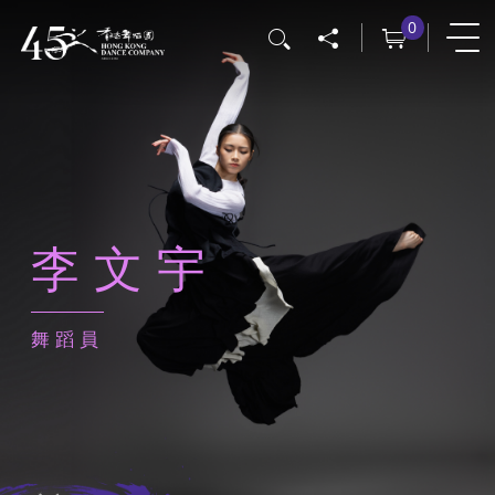
移
0
搜尋
至
主
內
容
李文宇
舞蹈員